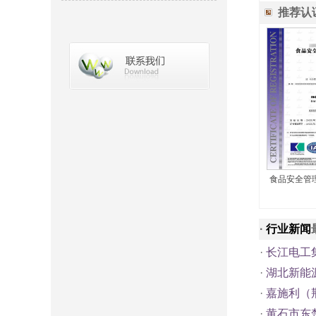
推荐认
食品安全管
·
行业新闻
·
长江电工
·
湖北新能
·
嘉施利（
·
黄石市东